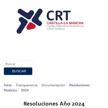
BUSCAR
Inicio
Transparencia
Documentación
Resoluciones
Histórico
2024
Resoluciones Año 2024