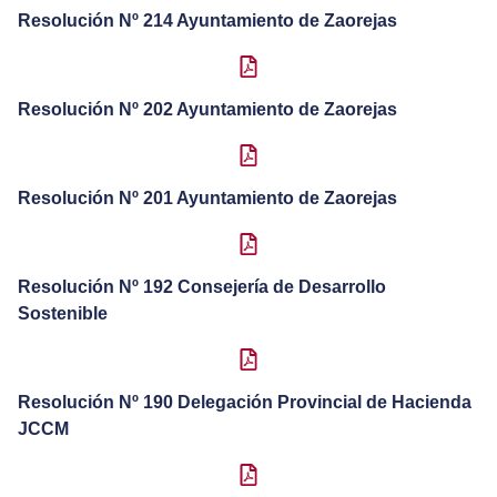
Resolución Nº 214 Ayuntamiento de Zaorejas
Resolución Nº 202 Ayuntamiento de Zaorejas
Resolución Nº 201 Ayuntamiento de Zaorejas
Resolución Nº 192 Consejería de Desarrollo
Sostenible
Resolución Nº 190 Delegación Provincial de Hacienda
JCCM