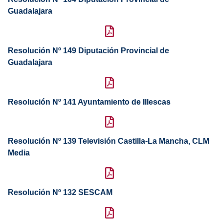
Guadalajara
Resolución Nº
149 Diputación Provincial de
Guadalajara
Resolución Nº
141 Ayuntamiento de Illescas
Resolución Nº
139 Televisión Castilla-La Mancha, CLM
Media
Resolución Nº
132 SESCAM