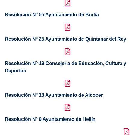
Resolución Nº
55 Ayuntamiento de Budía
Resolución Nº
25 Ayuntamiento de Quintanar del Rey
Resolución Nº
19 Consejería de Educación, Cultura y
Deportes
Resolución Nº
18 Ayuntamiento de Alcocer
Resolución Nº
9 Ayuntamiento de Hellín