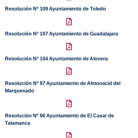
Resolución Nº
109 Ayuntamiento de Toledo
Resolución Nº
107 Ayuntamiento de Guadalajara
Resolución Nº
104 Ayuntamiento de Alovera
Resolución Nº
97 Ayuntamiento de Almonacid del
Marquesado
Resolución Nº
96 Ayuntamiento de El Casar de
Talamanca