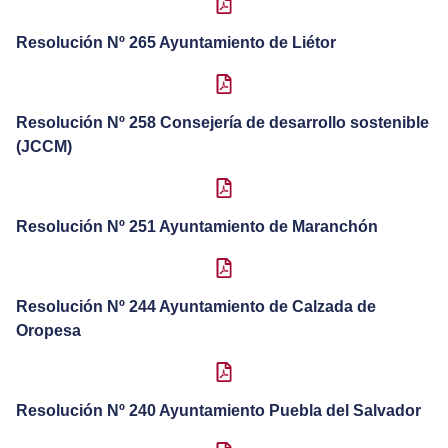
Resolución Nº 265 Ayuntamiento de Liétor
Resolución Nº 258 Consejería de desarrollo sostenible
(JCCM)
Resolución Nº 251 Ayuntamiento de Maranchón
Resolución Nº 244 Ayuntamiento de Calzada de
Oropesa
Resolución Nº 240 Ayuntamiento Puebla del Salvador