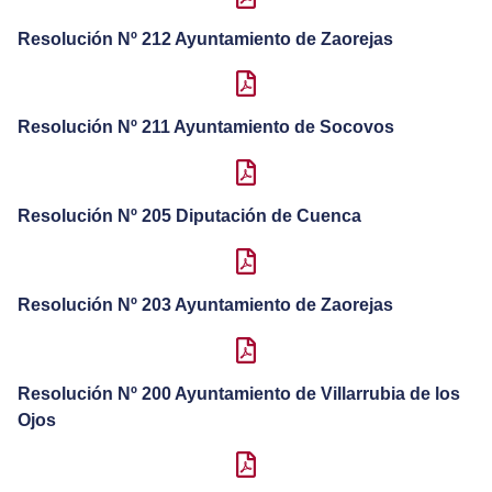
Resolución Nº 212 Ayuntamiento de Zaorejas
Resolución Nº 211 Ayuntamiento de Socovos
Resolución Nº 205 Diputación de Cuenca
Resolución Nº 203 Ayuntamiento de Zaorejas
Resolución Nº 200 Ayuntamiento de Villarrubia de los
Ojos