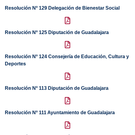
Resolución Nº
129 Delegación de Bienestar Social
Resolución Nº
125 Diputación de Guadalajara
Resolución Nº
124 Consejería de Educación, Cultura y
Deportes
Resolución Nº
113 Diputación de Guadalajara
Resolución Nº
111 Ayuntamiento de Guadalajara