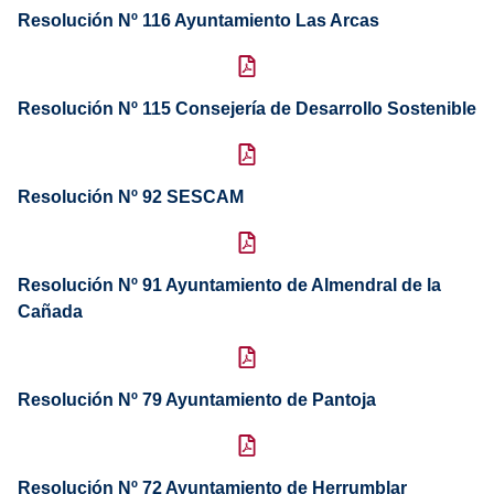
Resolución Nº
116 Ayuntamiento Las Arcas
Resolución Nº
115 Consejería de Desarrollo Sostenible
Resolución Nº
92 SESCAM
Resolución Nº
91 Ayuntamiento de Almendral de la
Cañada
Resolución Nº
79 Ayuntamiento de Pantoja
Resolución Nº
72 Ayuntamiento de Herrumblar