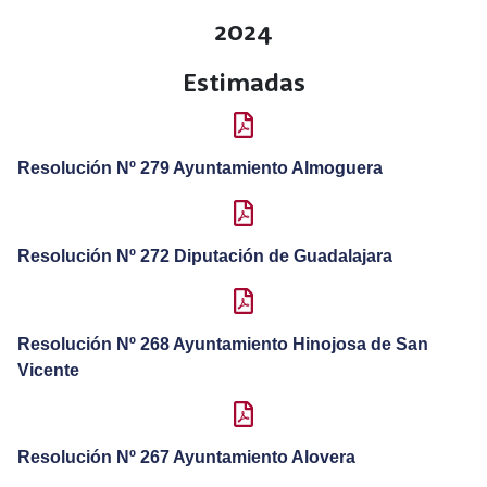
2024
Estimadas
Resolución Nº 279 Ayuntamiento Almoguera
Resolución Nº 272 Diputación de Guadalajara
Resolución Nº 268 Ayuntamiento Hinojosa de San
Vicente
Resolución Nº 267 Ayuntamiento Alovera