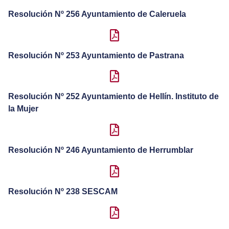
Resolución Nº 256 Ayuntamiento de Caleruela
Resolución Nº 253 Ayuntamiento de Pastrana
Resolución Nº 252 Ayuntamiento de Hellín. Instituto de
la Mujer
Resolución Nº 246 Ayuntamiento de Herrumblar
Resolución Nº 238 SESCAM