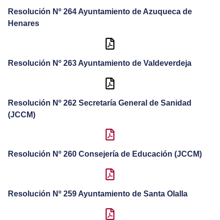
Resolución Nº 264 Ayuntamiento de Azuqueca de
Henares
Resolución Nº 263 Ayuntamiento de Valdeverdeja
Resolución Nº 262 Secretaría General de Sanidad
(JCCM)
Resolución Nº 260 Consejería de Educación (JCCM)
Resolución Nº 259 Ayuntamiento de Santa Olalla