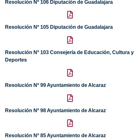
Resolución Nº
106 Diputación de Guadalajara
Resolución Nº
105 Diputación de Guadalajara
Resolución Nº
103 Consejería de Educación, Cultura y
Deportes
Resolución Nº
99 Ayuntamiento de Alcaraz
Resolución Nº
98 Ayuntamiento de Alcaraz
Resolución Nº
85 Ayuntamiento de Alcaraz